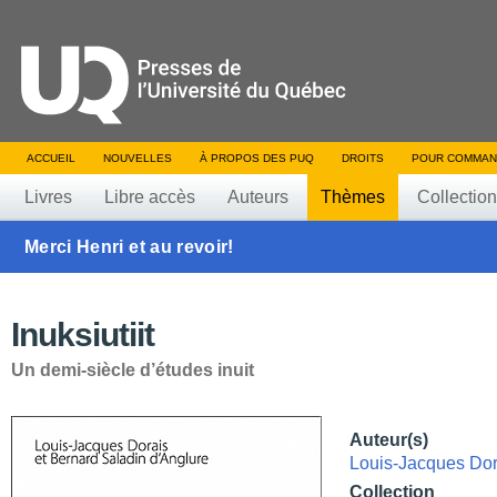
ACCUEIL
NOUVELLES
À PROPOS DES PUQ
DROITS
POUR COMMAN
Livres
Libre accès
Auteurs
Thèmes
Collectio
Merci Henri et au revoir!
Inuksiutiit
Un demi-siècle d’études inuit
Auteur(s)
Louis-Jacques Dor
Collection