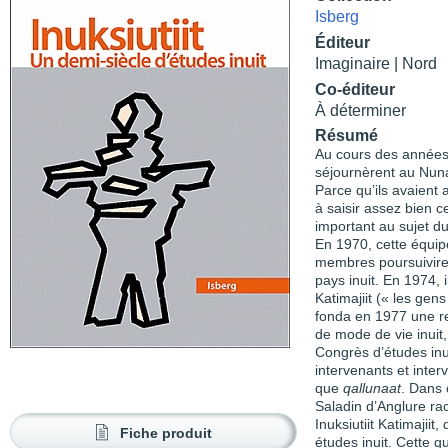
Isberg
Éditeur
Imaginaire | Nord
Co-éditeur
À déterminer
Résumé
Au cours des années
séjournèrent au Nuna
Parce qu’ils avaient a
à saisir assez bien 
important au sujet du
En 1970, cette équip
membres poursuiviren
pays inuit. En 1974, i
Katimajiit (« les gens
fonda en 1977 une rev
de mode de vie inuit
Congrès d’études inui
intervenants et inter
que
qallu­naat
. Dans 
Saladin d’Anglure rac
Inuksiutiit Katimajii
Fiche produit
études inuit. Cette qu