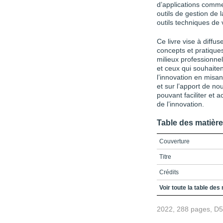
d’applications comme
outils de gestion de
outils techniques de v
Ce livre vise à diffus
concepts et pratiques
milieux professionnels
et ceux qui souhaiten
l’innovation en misa
et sur l’apport de no
pouvant faciliter et 
de l’innovation.
Table des matièr
Couverture
Titre
Crédits
Préface
Voir toute la table des
TABLE DES MATIÈRES
2022, 288 pages, D
Liste des encadrés, fig