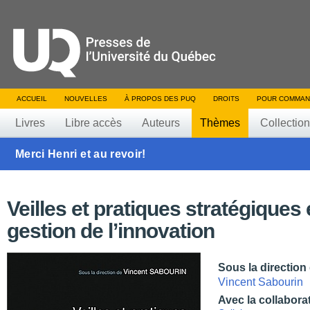
ACCUEIL
NOUVELLES
À PROPOS DES PUQ
DROITS
POUR COMMAN
Livres
Libre accès
Auteurs
Thèmes
Collectio
Merci Henri et au revoir!
Veilles et pratiques stratégiques
gestion de l’innovation
Sous la direction
Vincent Sabourin
Avec la collabora