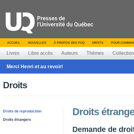
ACCUEIL
NOUVELLES
À PROPOS DES PUQ
DROITS
POUR COMMAN
Livres
Libre accès
Auteurs
Thèmes
Collectio
Merci Henri et au revoir!
Droits
Droits étrang
Droits de reproduction
Droits étrangers
Demande de droit