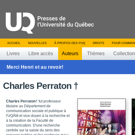
ACCUEIL
NOUVELLES
À PROPOS DES PUQ
DROITS
POUR COMMAN
Livres
Libre accès
Auteurs
Thèmes
Collectio
Merci Henri et au revoir!
Charles Perraton †
Charles Perraton
† fut professeur
titulaire au Département de
communication sociale et publique à
l'UQÀM et vice-doyen à la recherche et
à la création de la Faculté de
communication. D'une recherche
centrée sur la saisie du sens des