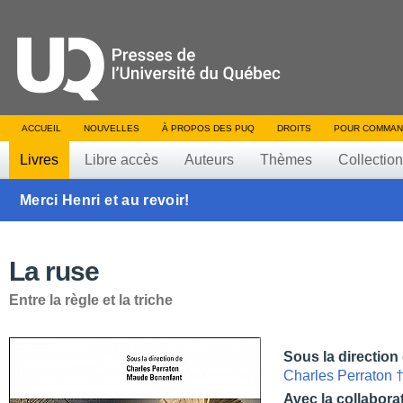
ACCUEIL
NOUVELLES
À PROPOS DES PUQ
DROITS
POUR COMMAN
Livres
Libre accès
Auteurs
Thèmes
Collectio
Merci Henri et au revoir!
La ruse
Entre la règle et la triche
Sous la direction
Charles Perraton 
Avec la collabora