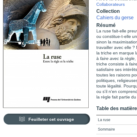
Collaborateurs
Collection
Cahiers du gerse
Résumé
La ruse fait-elle preu
ou constitue-t-elle un
sinon la maximisation
travailler avec elle ?
la triche en marque l
à
faire avec la règle
,
triche consiste à
fair
satisfaire ses intérê
toutes les raisons po
politiques, religieus
toute légalité. Pourquo
ou s'il n'en comprend 
la règle fait partie du
Table des matièr
Feuilleter cet ouvrage
La ruse
Sommaire