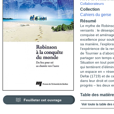
Collaborateurs
Collection
Cahiers du gerse
Résumé
Le mythe de Robinson
versants : le désespo
conquise et aménagée 
excellence pour soule
sa manière, l’explora
l’expérience de la re
de Tournier a d’abord
partager son temps e
Situation en tout po
qui tentèrent d’élimi
un espace en « réserv
Defœ (1719) et de ce
dans leur droit et co
progrès – les deux e
Table des matièr
Feuilleter cet ouvrage
Robinson à la conquêt
Voir toute la table des