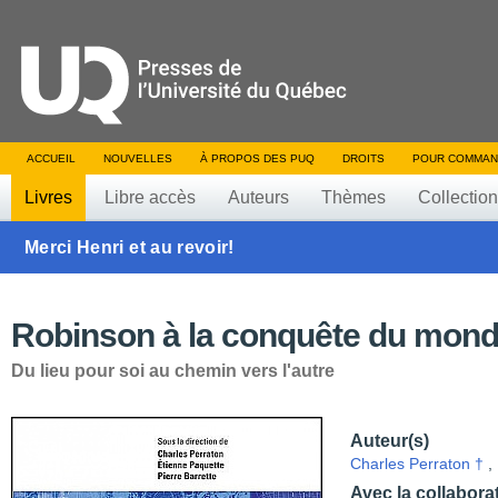
ACCUEIL
NOUVELLES
À PROPOS DES PUQ
DROITS
POUR COMMAN
Livres
Libre accès
Auteurs
Thèmes
Collectio
Merci Henri et au revoir!
Robinson à la conquête du mon
Du lieu pour soi au chemin vers l'autre
Auteur(s)
Charles Perraton †
,
Avec la collabora