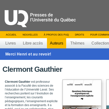
ACCUEIL
NOUVELLES
À PROPOS DES PUQ
DROITS
POUR COMMAN
Livres
Libre accès
Auteurs
Thèmes
Collectio
Merci Henri et au revoir!
Clermont Gauthier
Clermont Gauthier
est professeur
associé à la Faculté des sciences de
l’éducation de l’Université Laval. Ses
recherches portent sur l’évolution de
l’enseignement, les courants
pédagogiques, l’enseignement explicite
et la formation des enseignants. Il a