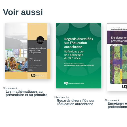
interventions fondées 
Voir aussi
Chapitre 5 / Quelles so
d’apprentissage profess
sur les communautés d’
Chapitre 6 / Quels sont
virtuel sur le rendeme
nettement préférable d
Chapitre 7 / Y a-t-il d
L’illusion de corrélati
d’«enseigner plus expli
PARTIE II / Pédagogie: 
Chapitre 8 / La rétroa
Évaluer pour faire appr
Chapitre 9 / Pourquoi 
consolidation des appre
Nouveauté
Les mathématiques au
préscolaire et au primaire
Chapitre 10 / Pourquoi 
Libre accès
les comportements ? L’
Regards diversifiés sur
Nouveauté
Enseigner e
l’éducation autochtone
attendus prévient l'indi
professionn
Chapitre 11 / Pour innov
améliorer l’enseigneme
explicite au secours d
l’enseignement supérie