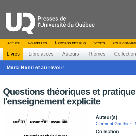
ACCUEIL
NOUVELLES
À PROPOS DES PUQ
DROITS
POUR COMMAN
Livres
Libre accès
Auteurs
Thèmes
Collectio
Merci Henri et au revoir!
Questions théoriques et pratique
l'enseignement explicite
Auteur(s)
Clermont Gauthier
,
Collection