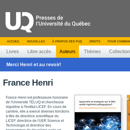
ACCUEIL
NOUVELLES
À PROPOS DES PUQ
DROITS
POUR COMMAN
Livres
Libre accès
Auteurs
Thèmes
Collectio
Merci Henri et au revoir!
France Henri
France Henri est professeure honoraire
de l'Université TÉLUQ et chercheuse
régulière à l'Institut LICEF. En cours de
carrière, elle a exercé diverses fonctions
à titre de directrice scientifique du
LICEF, directrice de l'UER Science et
Technologie et directrice des