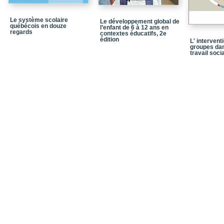
Chapitre 5 / Améliorer 
praticiens et de pratici
Le système scolaire
Le développement global de
Chapitre 6 / Vers une 
québécois en douze
l’enfant de 6 à 12 ans en
d’apprentissage piloté
regards
contextes éducatifs, 2e
édition
L' intervent
Chapitre 7 / Typologies 
groupes dan
environnements numéri
travail socia
Chapitre 8 / Instrument
compétences
TROISIÈME PARTIE / Spé
environnements numéri
Chapitre 9 / L’ingénier
l’apprentissage humain
Chapitre 10 / Considérer
environnements numéri
Chapitre 11 / Comprend
conception
Chapitre 12 / Une ingé
apprentissages autonom
QUATRIÈME PARTIE / No
environnements numéri