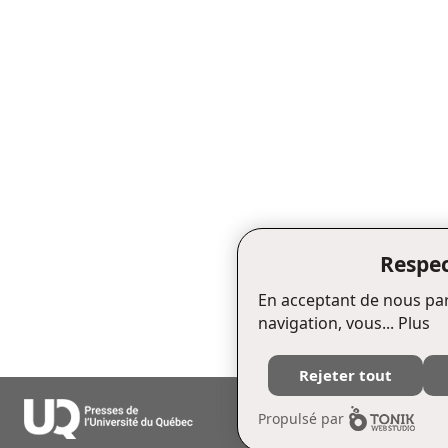
Respec
En acceptant de nous par
navigation, vous...
Plus
Rejeter tout
Édifice Fleurie, 480, de La Chapell
Propulsé par
Tél. : (418) 657-4399 Téléc. : (418