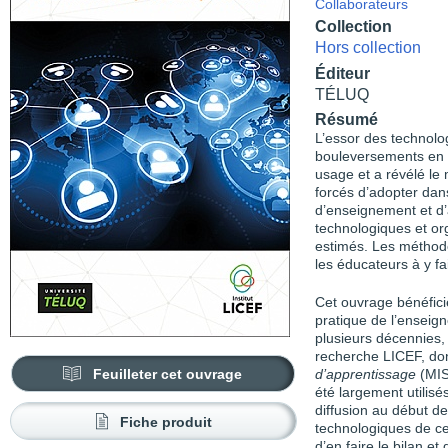
Collaborateurs
Collection
Hors collection
Éditeur
TÉLUQ
Résumé
L’essor des technolo
bouleversements en 
usage et a révélé le
forcés d’adopter dans
d’enseignement et d’
technologiques et or
estimés. Les méthode
les éducateurs à y fa
Cet ouvrage bénéfici
pratique de l’enseig
plusieurs décennies,
recherche LICEF, do
Feuilleter cet ouvrage
d’apprentissage
(MISA
été largement utilis
diffusion au début d
Fiche produit
technologiques de ce
d’en faire le bilan et