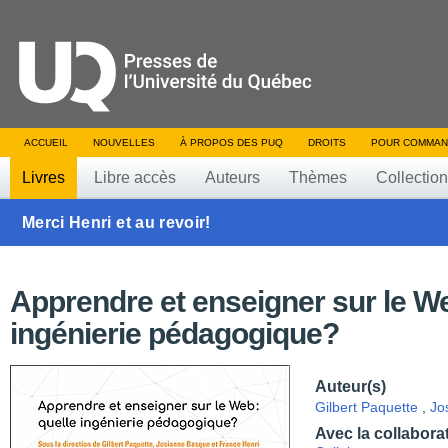
ACCUEIL
NOUVELLES
À PROPOS DES PUQ
DROITS
POUR COMMAN
Livres
Libre accès
Auteurs
Thèmes
Collectio
Merci Henri et au revoir!
Apprendre et enseigner sur le We
ingénierie pédagogique?
Auteur(s)
Gilbert Paquette
,
Jo
Avec la collabora