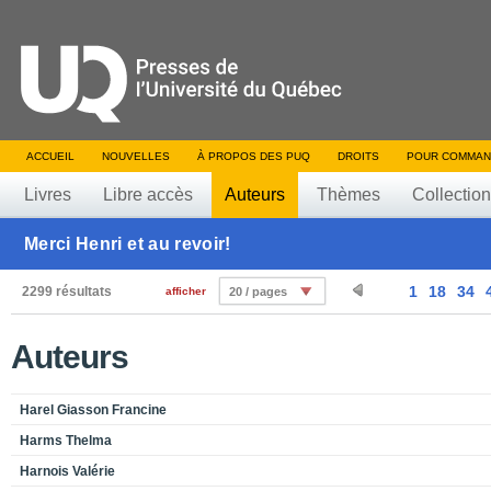
ACCUEIL
NOUVELLES
À PROPOS DES PUQ
DROITS
POUR COMMAN
Livres
Libre accès
Auteurs
Thèmes
Collectio
Merci Henri et au revoir!
1
18
34
2299 résultats
afficher
20 / pages
Auteurs
Harel Giasson Francine
Harms Thelma
Harnois Valérie