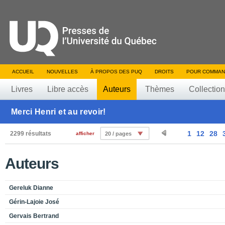
ACCUEIL
NOUVELLES
À PROPOS DES PUQ
DROITS
POUR COMMAN
Livres
Libre accès
Auteurs
Thèmes
Collectio
Merci Henri et au revoir!
1
12
28
2299 résultats
afficher
20 / pages
Auteurs
Gereluk Dianne
Gérin-Lajoie José
Gervais Bertrand