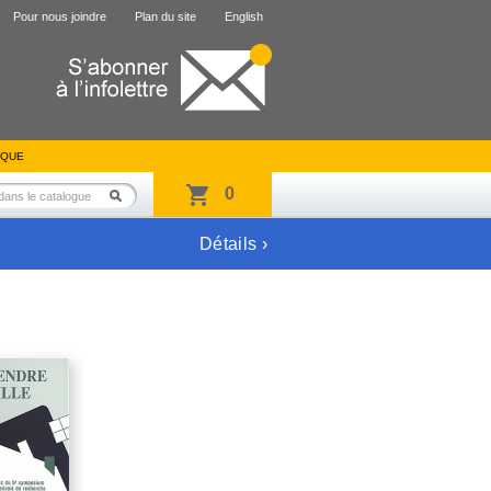
Pour nous joindre
Plan du site
English
IQUE
0
Détails ›