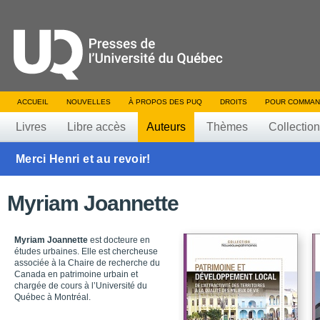
ACCUEIL
NOUVELLES
À PROPOS DES PUQ
DROITS
POUR COMMAN
Livres
Libre accès
Auteurs
Thèmes
Collectio
Merci Henri et au revoir!
Myriam Joannette
Myriam Joannette
est docteure en
études urbaines. Elle est chercheuse
associée à la Chaire de recherche du
Canada en patrimoine urbain et
chargée de cours à l’Université du
Québec à Montréal.