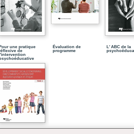
Pour une pratique
Évaluation de
L' ABC de la
réflexive de
programme
psychoéduca
l'intervention
psychoéducative
Développement social