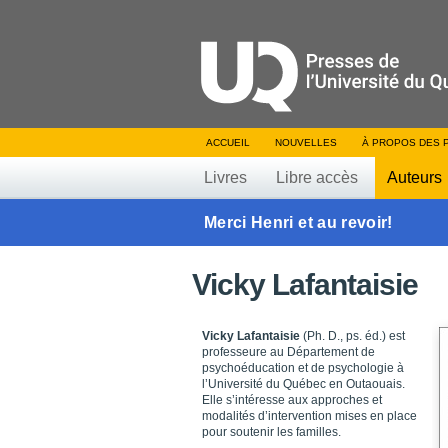
ACCUEIL
NOUVELLES
À PROPOS DES 
Livres
Libre accès
Auteurs
Merci Henri et au revoir!
Vicky Lafantaisie
Vicky Lafantaisie
(Ph. D., ps. éd.) est
professeure au Département de
psychoéducation et de psychologie à
l’Université du Québec en Outaouais.
Elle s’intéresse aux approches et
modalités d’intervention mises en place
pour soutenir les familles.