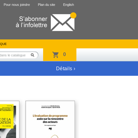
Pour nous joindre
Plan du site
English
IQUE
0
Détails ›