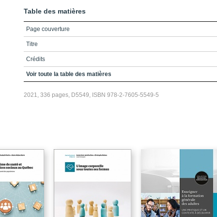
Table des matières
Page couverture
Titre
Crédits
Table des matières
Voir toute la table des matières
Liste des encadrés
2021, 336 pages, D5549, ISBN 978-2-7605-5549-5
Liste des figures
Liste des tableaux
Liste des sigles et acronymes
Introduction
I.1Définitions centrales
I.2Auditoire cible
I.3Modèle utilisé pour structurer le livre
I De la réflexion… Fondements théoriques et pratiques