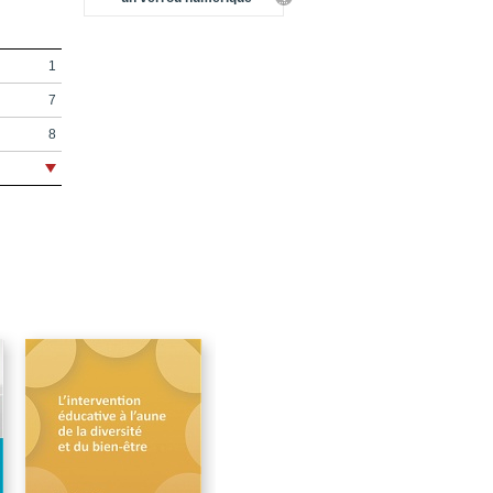
1
7
8
9
17
19
21
23
25
25
25
26
31