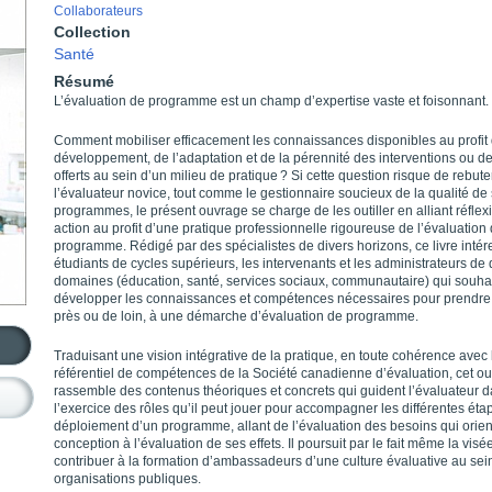
Collaborateurs
Collection
Santé
Résumé
L’évaluation de programme est un champ d’expertise vaste et foisonnant.
Comment mobiliser efficacement les connaissances disponibles au profit
développement, de l’adaptation et de la pérennité des interventions ou d
offerts au sein d’un milieu de pratique ? Si cette question risque de rebute
l’évaluateur novice, tout comme le gestionnaire soucieux de la qualité de
programmes, le présent ouvrage se charge de les outiller en alliant réflex
action au profit d’une pratique professionnelle rigoureuse de l’évaluation
programme. Rédigé par des spécialistes de divers horizons, ce livre intér
étudiants de cycles supérieurs, les intervenants et les administrateurs de d
domaines (éducation, santé, services sociaux, communautaire) qui souha
développer les connaissances et compétences nécessaires pour prendre 
près ou de loin, à une démarche d’évaluation de programme.
Traduisant une vision intégrative de la pratique, en toute cohérence avec 
référentiel de compétences de la Société canadienne d’évaluation, cet o
rassemble des contenus théoriques et concrets qui guident l’évaluateur 
l’exercice des rôles qu’il peut jouer pour accompagner les différentes éta
déploiement d’un programme, allant de l’évaluation des besoins qui orien
conception à l’évaluation de ses effets. Il poursuit par le fait même la visé
contribuer à la formation d’ambassadeurs d’une culture évaluative au sei
organisations publiques.