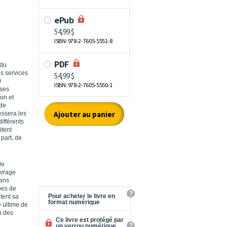
 du
es services
r
 ses
ion et
 de
essera les
ifférents
itent
part, de
le
uvrage
dans
pes de
?
Pour acheter le livre en
tent sa
format numérique
e ultime de
n des
Ce livre est protégé par
?
un verrou numérique