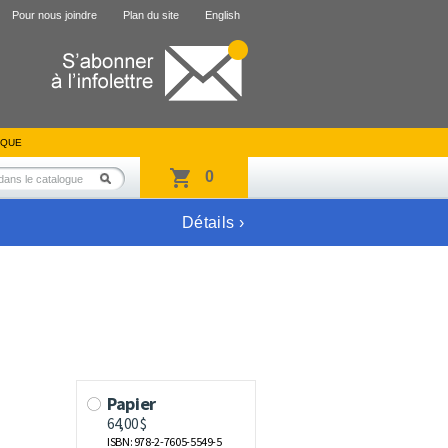
Pour nous joindre
Plan du site
English
IQUE
0
Détails ›