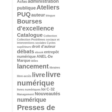
administration
Acfas
Ateliers
publique
PUQ
auteur
blogue
Bourses
d'excellence
Catalogue
Collection
Collection Problèmes sociaux et
interventions sociales
Cycles
droit d'auteur
supérieurs
débats
entrepôt
ebook
numérique ANEL-De
Marque
idées
lancement
libraires
livre
livre
libre-accès
numérique
loi C-32
livres numériques
Nouveautés
Management
numérique
Presses de