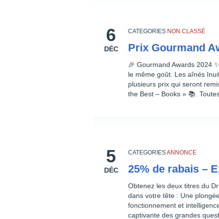
6
CATEGORIES
NON CLASSÉ
Prix Gourmand A
DÉC
🎉 Gourmand Awards 2024 ✨ L
le même goût. Les aînés Inui
plusieurs prix qui seront rem
the Best – Books » 📚. Toutes 
5
CATEGORIES
ANNONCE
25% de rabais – E
DÉC
Obtenez les deux titres du D
dans votre tête : Une plongé
fonctionnement et intelligence
captivante des grandes questi