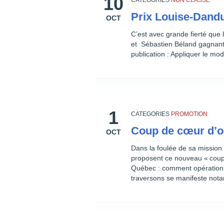
10
CATEGORIES
NON CLASSÉ
Prix Louise-Dand
OCT
C’est avec grande fierté que 
et Sébastien Béland gagnants
publication : Appliquer le mod
1
CATEGORIES
PROMOTION
Coup de cœur d’o
OCT
Dans la foulée de sa mission 
proposent ce nouveau « coup
Québec : comment opérationna
traversons se manifeste nota