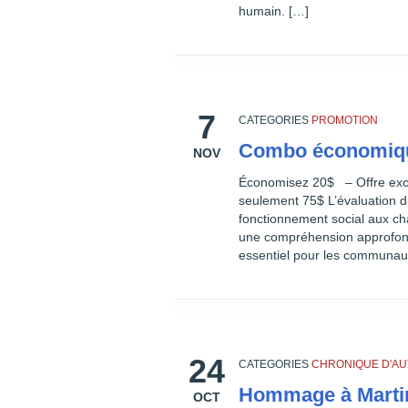
humain. […]
7
CATEGORIES
PROMOTION
Combo économiq
NOV
Économisez 20$ – Offre excl
seulement 75$ L’évaluation du
fonctionnement social aux c
une compréhension approfondi
essentiel pour les communau
24
CATEGORIES
CHRONIQUE D'A
Hommage à Martin
OCT