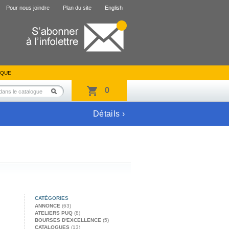
Pour nous joindre
Plan du site
English
IQUE
0
Détails ›
CATÉGORIES
ANNONCE
(63)
ATELIERS PUQ
(8)
BOURSES D'EXCELLENCE
(5)
CATALOGUES
(13)