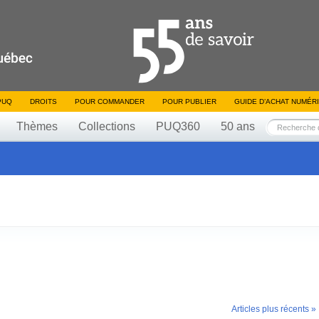
PUQ
DROITS
POUR COMMANDER
POUR PUBLIER
GUIDE D’ACHAT NUMÉR
Thèmes
Collections
PUQ360
50 ans
Articles plus récents »