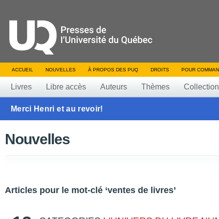
ACCUEIL
NOUVELLES
À PROPOS DES PUQ
DROITS
POUR COMMAN
Livres
Libre accès
Auteurs
Thèmes
Collectio
Merci Henri et au revoir!
Nouvelles
Articles pour le mot-clé ‘ventes de livres’