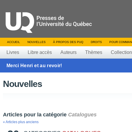
ACCUEIL
NOUVELLES
À PROPOS DES PUQ
DROITS
POUR COMMAN
Livres
Libre accès
Auteurs
Thèmes
Collectio
Merci Henri et au revoir!
Nouvelles
Articles pour la catégorie
Catalogues
« Articles plus anciens