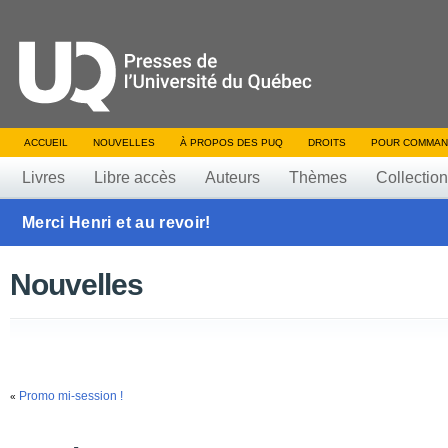
ACCUEIL
NOUVELLES
À PROPOS DES PUQ
DROITS
POUR COMMAN
Livres
Libre accès
Auteurs
Thèmes
Collectio
Merci Henri et au revoir!
Nouvelles
Promo mi-session !
«