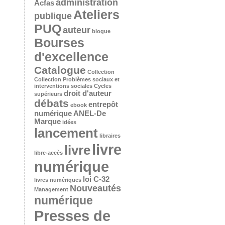
administration
Acfas
Ateliers
publique
PUQ
auteur
blogue
Bourses
d'excellence
Catalogue
Collection
Collection Problèmes sociaux et
interventions sociales
Cycles
droit d'auteur
supérieurs
débats
entrepôt
ebook
numérique ANEL-De
Marque
idées
lancement
libraires
livre
livre
libre-accès
numérique
loi C-32
livres numériques
Nouveautés
Management
numérique
Presses de