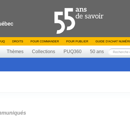
PUQ
DROITS
POUR COMMANDER
POUR PUBLIER
GUIDE D’ACHAT NUMÉR
Thèmes
Collections
PUQ360
50 ans
muniqués