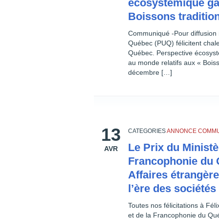
écosystémique gag
Boissons traditi
Communiqué -Pour diffusion i
Québec (PUQ) félicitent chal
Québec. Perspective écosysté
au monde relatifs aux « Bois
décembre […]
13
CATEGORIES
ANNONCE
COMMU
Le Prix du Ministè
AVR
Francophonie du Q
Affaires étrangère
l’ère des société
Toutes nos félicitations à Fél
et de la Francophonie du Québ