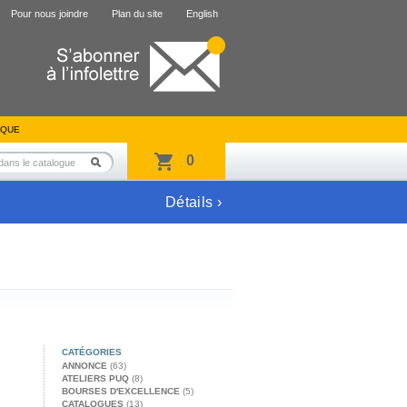
Pour nous joindre
Plan du site
English
IQUE
0
Détails ›
CATÉGORIES
ANNONCE
(63)
ATELIERS PUQ
(8)
BOURSES D'EXCELLENCE
(5)
CATALOGUES
(13)