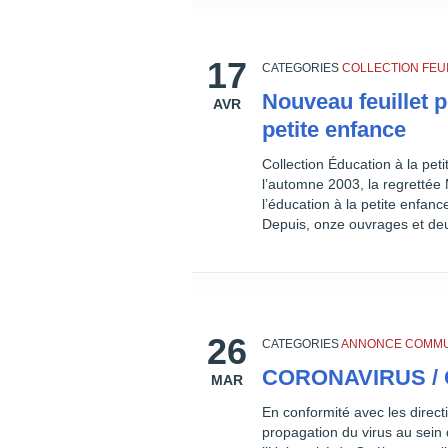
17
CATEGORIES
COLLECTION FEU
Nouveau feuillet p
AVR
petite enfance
Collection Éducation à la pet
l’automne 2003, la regrettée
l’éducation à la petite enfanc
Depuis, onze ouvrages et deu
26
CATEGORIES
ANNONCE
COMMU
CORONAVIRUS /
MAR
En conformité avec les direct
propagation du virus au sein