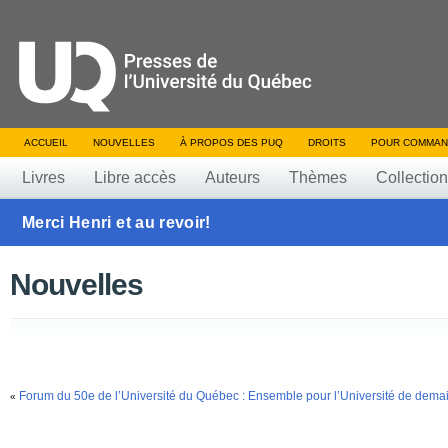
ACCUEIL
NOUVELLES
À PROPOS DES PUQ
DROITS
POUR COMMAN
Livres
Libre accès
Auteurs
Thèmes
Collectio
Merci Henri et au revoir!
Nouvelles
Forum du 50e de l’Université du Québec : Ensemble pour l’Université de dema
«