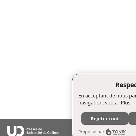
Respec
En acceptant de nous par
navigation, vous...
Plus
Rejeter tout
Édifice Fleurie, 480, de La Chapell
Propulsé par
Tél. : (418) 657-4399 Téléc. : (418