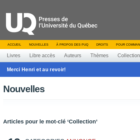
ACCUEIL
NOUVELLES
À PROPOS DES PUQ
DROITS
POUR COMMAN
Livres
Libre accès
Auteurs
Thèmes
Collectio
Merci Henri et au revoir!
Nouvelles
Articles pour le mot-clé ‘Collection’