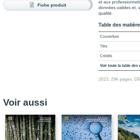
et aux professionnel
Fiche produit
données valides et, a
qualité.
Table des matièr
Couverture
Titre
Crédits
Remerciements
Voir toute la table des
Table des matières
2023, 296 pages, D
Liste des figures
Liste des tableaux
Voir aussi
Liste des sigles et acr
Introduction
Chapitre 1 / La veille s
tourisme
Chapitre 2 / L’analyse 