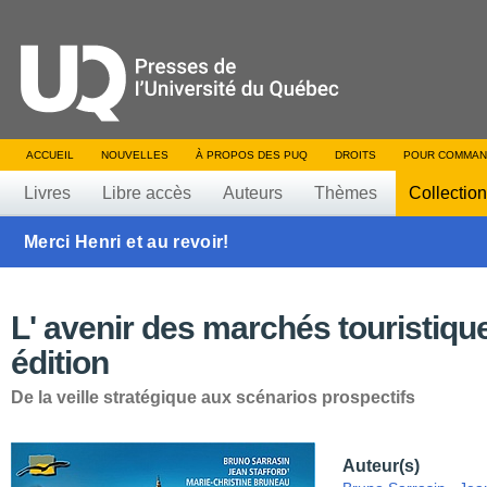
ACCUEIL
NOUVELLES
À PROPOS DES PUQ
DROITS
POUR COMMAN
Livres
Libre accès
Auteurs
Thèmes
Collectio
Merci Henri et au revoir!
L' avenir des marchés touristiqu
édition
De la veille stratégique aux scénarios prospectifs
Auteur(s)