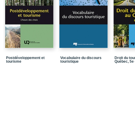
Chapitre 3 / Les méthod
Chapitre 4 / Les métho
Chapitre 5 / Les prévisi
Chapitre 6 / La veille 
d’implantation de la cel
Chapitre 7 / Les méthod
Postdéveloppement et
Vocabulaire du discours
Droit du to
Conclusion
tourisme
touristique
Québec, 5e 
Annexe
Tableau A – Table de la
Tableau B (1) – Table de
Tableau B (2) – Table de
Tableau C – Table de Du
Bibliographie
Dans la même collecti
Quatrième de couvertu