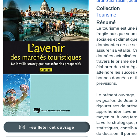
Bruno Sarrasin
,
Jean
Collection
Tourisme
Résumé
Le tourisme est une i
fragile puisque soum
sociales et climatiq
dominantes de ce sect
assurer sa vitalité. 
données actualisées s
travers le prisme de 
élaborer des stratégi
atteindre les succès 
bonnes données et il 
prévisions.
Le présent ouvrage,
en gestion
de Jean S
rigoureuses de prése
appréhender l’avenir 
moyen ou à long terme
la veille stratégiqu
Feuilleter cet ouvrage
statistiques, contribu
de décision. Il perme