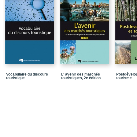
Chapitre 5. La protectio
Chapitre 6. Le droit int
Conclusion
Annexe 1. Un panorama 
travail
Annexe 2. Des règlement
l’accessibilité des tra
Table de la législation
Table de la jurispruden
Vocabulaire du discours
L' avenir des marchés
Postdévelo
touristique
touristiques, 2e édition
tourisme
Bibliographie
Notices biographiques
Dans la même collecti
Quatrième de couvertu