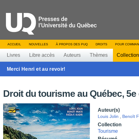
ACCUEIL
NOUVELLES
À PROPOS DES PUQ
DROITS
POUR COMMAN
Livres
Libre accès
Auteurs
Thèmes
Collectio
Merci Henri et au revoir!
Droit du tourisme au Québec, 5e 
Auteur(s)
Louis Jolin
,
Benoît F
Collection
Tourisme
Résumé