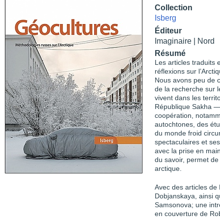
Collection
Isberg
Éditeur
Imaginaire | Nord
Résumé
Les articles traduits 
réflexions sur l’Arcti
Nous avons peu de c
de la recherche sur l
vivent dans les territ
République Sakha — l
coopération, notamm
autochtones, des étu
du monde froid circu
spectaculaires et se
avec la prise en main
du savoir, permet de 
arctique.
Avec des articles d
Dobjanskaya, ainsi q
Samsonova; une intro
en couverture de Rob