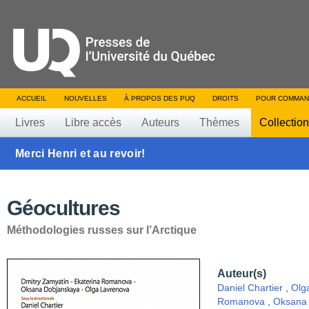
ACCUEIL
NOUVELLES
À PROPOS DES PUQ
DROITS
POUR COMMAN
Livres
Libre accès
Auteurs
Thèmes
Collectio
Merci Henri et au revoir!
Géocultures
Méthodologies russes sur l’Arctique
Auteur(s)
Daniel Chartier
,
Olg
Romanova
,
Oksana