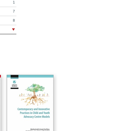
1
7
8
9
17
19
21
28
s
33
49
50
e
53
69
71