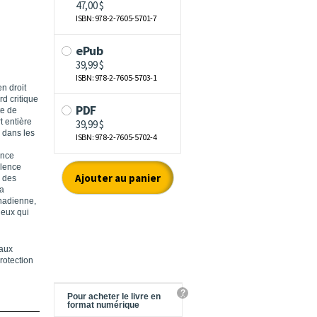
n droit
rd critique
te de
t entière
 dans les
ence
olence
ù des
la
anadienne,
jeux qui
 aux
rotection
?
Pour acheter le livre en
format numérique