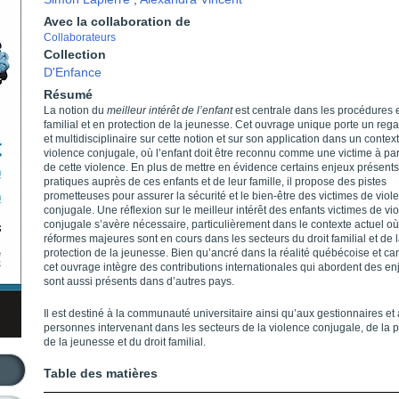
Avec la collaboration de
Collaborateurs
Collection
D'Enfance
Résumé
La notion du
meilleur intérêt de l’enfant
est centrale dans les procédures e
familial et en protection de la jeunesse. Cet ouvrage unique porte un rega
et multidisciplinaire sur cette notion et sur son application dans un contex
violence conjugale, où l’enfant doit être reconnu comme une victime à par
de cette violence. En plus de mettre en évidence certains enjeux présents
pratiques auprès de ces enfants et de leur famille, il propose des pistes
prometteuses pour assurer la sécurité et le bien-être des victimes de viol
conjugale. Une réflexion sur le meilleur intérêt des enfants victimes de vi
conjugale s’avère nécessaire, particulièrement dans le contexte actuel o
réformes majeures sont en cours dans les secteurs du droit familial et de 
protection de la jeunesse. Bien qu’ancré dans la réalité québécoise et c
cet ouvrage intègre des contributions internationales qui abordent des en
sont aussi présents dans d’autres pays.
Il est destiné à la communauté universitaire ainsi qu’aux gestionnaires et
personnes intervenant dans les secteurs de la violence conjugale, de la p
de la jeunesse et du droit familial.
Table des matières