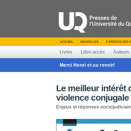
ACCUEIL
NOUVELLES
À PROPOS DES 
Livres
Libre accès
Auteurs
Merci Henri et au revoir!
Le meilleur intérêt 
violence conjugale
Enjeux et réponses sociojudiciair