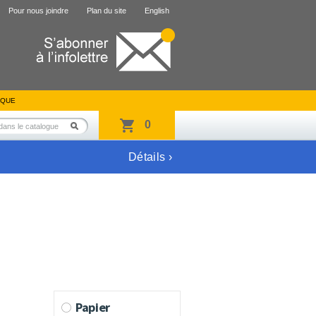
Pour nous joindre
Plan du site
English
IQUE
0
Détails ›