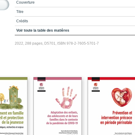
Couverture
Titre
Crédits
Table des matières
Voir toute la table des matières
Liste des figures et tableaux
2022, 288 pages, D5701, ISBN 978-2-7605-5701-7
Liste des sigles et acronymes
Introduction
Références
Chapitre 1 / L’intérêt supérieur de l’enfant: la recherche de convergence
parmi les approches divergentes
Conclusion
Références
Chapitre 2 / Quand la rupture est impossible: une histoire (de droit) belg
Conclusion. Une impossible rupture à la faveur de la sauvegarde des
liens parentaux
Références