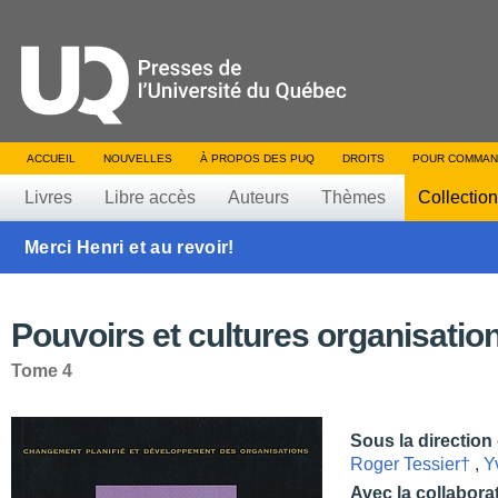
ACCUEIL
NOUVELLES
À PROPOS DES PUQ
DROITS
POUR COMMAN
Livres
Libre accès
Auteurs
Thèmes
Collectio
Merci Henri et au revoir!
Pouvoirs et cultures organisatio
Tome 4
Sous la direction
Roger Tessier†
,
Y
Avec la collabora