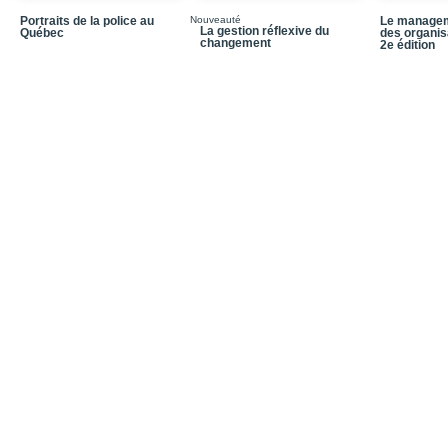
Chapitre 10_Le théâtre
Portraits de la police au
Nouveauté
Le managem
La gestion réflexive du
Québec
des organisa
changement
2e édition
Chapitre 11_La gestion 
Chapitre 12_Le concept
Chapitre 13_Le travail 
Chapitre 14_Les commu
Conclusion: Pouvoir et 
Notices biographiques