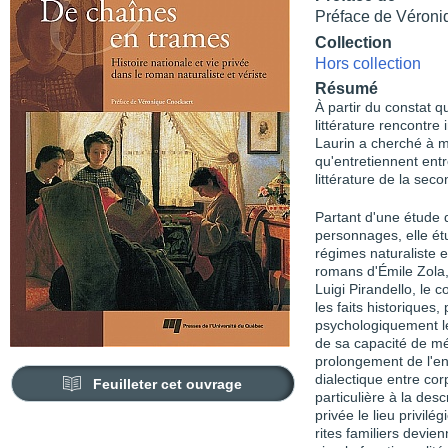
Préface de Véroni
Collection
Hors collection
Résumé
À partir du constat q
littérature rencontre
Laurin a cherché à m
qu'entretiennent entre
littérature de la sec
Partant d'une étude 
personnages, elle étu
régimes naturaliste e
romans d'Émile Zola,
Luigi Pirandello, le
les faits historiques
psychologiquement les
de sa capacité de mé
prolongement de l'en
dialectique entre co
Feuilleter cet ouvrage
particulière à la descr
privée le lieu privilé
rites familiers devie