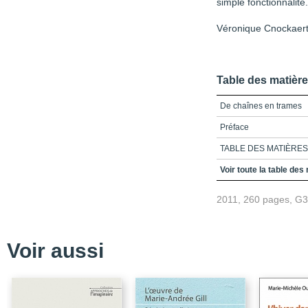
simple fonctionnalité.
Véronique Cnockaert, 
Table des matièr
De chaînes en trames
Préface
TABLE DES MATIÈRES
LISTE DES ABRÉVIAT
Voir toute la table des
INTRODUCTION
2011, 260 pages, G
Chapitre 1. FAMILLE
MUTATIONS SOCIALE
Chapitre 2. PERSON
Voir aussi
Chapitre 3. DANS LE
CONCLUSION
BIBLIOGRAPHIE