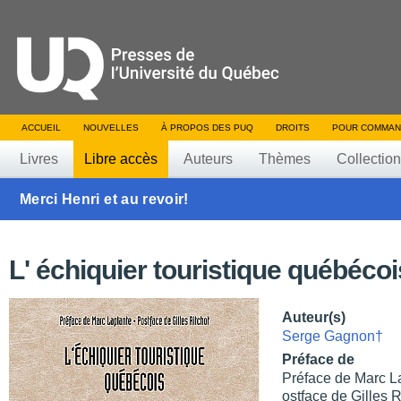
ACCUEIL
NOUVELLES
À PROPOS DES PUQ
DROITS
POUR COMMAN
Livres
Libre accès
Auteurs
Thèmes
Collectio
Merci Henri et au revoir!
L' échiquier touristique québécoi
Auteur(s)
Serge Gagnon†
Préface de
Préface de Marc L
ostface de Gilles R