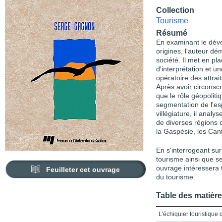
Collection
Tourisme
Résumé
En examinant le dév
origines, l'auteur dé
société. Il met en pl
d'interprétation et u
opératoire des attrait
Après avoir circonscri
que le rôle géopolit
segmentation de l'es
villégiature, il anal
de diverses régions 
la Gaspésie, les Cant
En s'interrogeant su
tourisme ainsi que s
ouvrage intéressera 
Feuilleter cet ouvrage
du tourisme.
Table des matièr
L'échiquier touristique