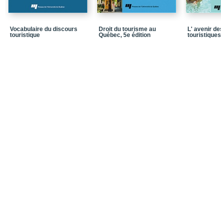
Chapitre 5_De la villég
bourgeoisie
Vocabulaire du discours
Droit du tourisme au
L' avenir d
Chapitre 6_Le déploieme
touristique
Québec, 5e édition
touristiques
touristique
Chapitre 7_Des clubs p
Chapitre 8_L’avènement 
masse
Chapitre 9_Le program
Chapitre 10_De l’éclate
mondialisation
Conclusion générale
Bibliographie
Postface