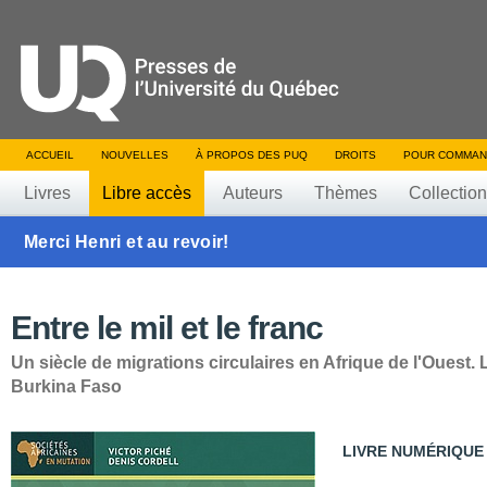
ACCUEIL
NOUVELLES
À PROPOS DES PUQ
DROITS
POUR COMMAN
Livres
Libre accès
Auteurs
Thèmes
Collectio
Merci Henri et au revoir!
Entre le mil et le franc
Un siècle de migrations circulaires en Afrique de l'Ouest.
Burkina Faso
LIVRE NUMÉRIQUE