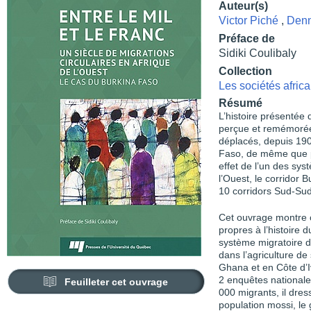
Auteur(s)
Victor Piché
,
Denn
Préface de
Sidiki Coulibaly
Collection
Les sociétés afric
Résumé
L’histoire présentée 
perçue et remémorée
déplacés, depuis 1900
Faso, de même que par
effet de l’un des sys
l’Ouest, le corridor 
10 corridors Sud-Su
Cet ouvrage montre 
propres à l’histoire 
système migratoire de
dans l’agriculture de
Ghana et en Côte d’I
2 enquêtes national
Feuilleter cet ouvrage
000 migrants, il dres
population mossi, le