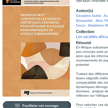
Version révisée
Auteur(s)
Géraldine Duthé
,
Au
Masquelier
,
Marc Pi
Soura
,
Madeleine 
Collection
Les sociétés afric
Résumé
En Afrique subsahar
pas connues avec pr
alors que les informat
recensements de popu
potentiel.
Traitant des différen
divers objectifs mét
comparabilité des ind
dynamiques démograp
données ; analyse de
réflexion sur l’éthiqu
Pour valoriser ces do
Feuilleter cet ouvrage