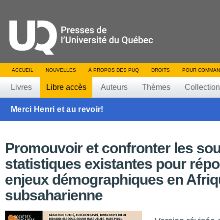
ACCUEIL
NOUVELLES
À PROPOS DES PUQ
DROITS
POUR COMMAN
Livres
Libre accès
Auteurs
Thèmes
Collectio
Merci Henri et au revoir!
Promouvoir et confronter les so
statistiques existantes pour rép
enjeux démographiques en Afriq
subsaharienne