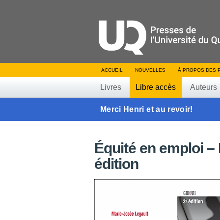
ACCUEIL
NOUVELLES
À PROPOS DES 
Livres
Libre accès
Auteurs
Merci Henri et au revoir!
Équité en emploi – 
édition