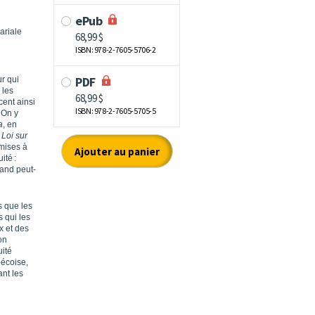
ariale
ur qui
 les
cent ainsi
 On y
a
, en
a
Loi sur
 mises à
ité :
uand peut-
s que les
s qui les
ux et des
on
uité
bécoise,
nt les