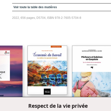
Couverture
Voir toute la table des matières
2022, 656 pages, D5704, ISBN 978-2-7605-5704-8
Économie du travail, 6e
Respect de la vie privée
édition