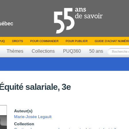
PUQ
DROITS
POUR COMMANDER
POUR PUBLIER
GUIDE D’ACHAT NUMÉR
Thèmes
Collections
PUQ360
50 ans
Équité salariale, 3e
Auteur(s)
Marie-Josée Legault
Collection