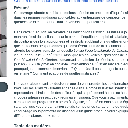
Gestion des ressources humaines et relations industrielles
Résumé
Cet ouvrage aborde à la fois les notions d’équité en emploi et d’équité sal
dans les régimes juridiques applicables aux entreprises de compétence
québécoise et canadienne, tant universels que particuliers.
e
Dans cette 3
édition, on retrouve des descriptions statistiques mises à jo
montrent l’état de la situation sur le plan de l’équité en emploi et salariale,
dispositions des lois appropriées et les droits et obligations qu’elles énon
que les recours des personnes qui considèrent subir de la discrimination.
aborde les dispositions de la nouvelle
Loi sur l’équité salariale du Canad
vigueur depuis le 31 août 2021, ainsi que les nouvelles dispositions de l
l’équité salariale du Québec
concernant le maintien de l’équité salariale,
jour en 2019. On y met en contexte l’intervention de l’État en matière d’équ
pourquoi, où et comment intervient-il ? Quand faut-il poser un geste ou q
on le faire ? Comment et auprès de quelles instances ?
L’ouvrage aborde tant les décisions que doivent prendre les gestionnaire
travailleuses et les travailleurs engagés dans le processus et les syndicat
représentent. Il traite enfin des difficultés qui se présentent à elles ou à e
critiques adressées aux deux régimes en vigueur. Que vous ayez l’intenti
d’implanter un programme d’accès à l’égalité, d’équité en emploi ou d’éq
salariale, que votre organisation soit de compétence canadienne ou qué
cet ouvrage vous permettra de disposer d’un guide pratique vous expliqua
différentes étapes qui y mènent.
Table des matières