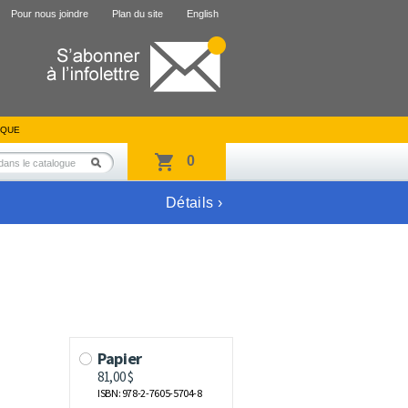
Pour nous joindre
Plan du site
English
IQUE
0
Détails ›