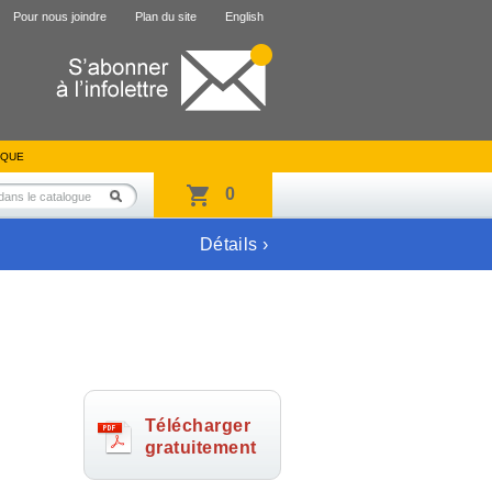
Pour nous joindre
Plan du site
English
IQUE
0
Détails ›
Télécharger
gratuitement