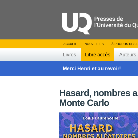
ACCUEIL
NOUVELLES
À PROPOS DES 
Livres
Libre accès
Auteurs
Merci Henri et au revoir!
Hasard, nombres al
Monte Carlo