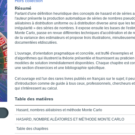
Hors collection
Résumé
Partant d'une définition heuristique des concepts de hasard et de séries 
l'auteur présente la production automatique de séries de nombres pseud
aléatoires à distribution uniforme ou à distribution diverse ainsi que les tes
irrégularité » des séries de nombres. Il expose ensuite les bases de l'esti
Monte Carlo, passe en revue différentes techniques d'accélération et de 
de la variance des estimateurs et propose trois illustrations, minutieusem
documentées etdiscutées.
L'ouvrage, d'orientation pragmatique et concrète, est truffé d'exemples et
d'algorithmes qui illustrent la théorie présentée et fournissent au praticie
modèles de solution immédiatement disponibles. Chaque chapitre est co
une section d'exercices et une bibliographie spécifique.
Cet ouvrage est l'un des rares livres publiés en français sur le sujet; il peut
d'introduction comme de guide à tous ceux, professionnels, chercheurs et
qui s'intéressent au calcul.
Table des matières
Hasard, nombres aléatoires et méthode Monte Carlo
HASARD, NOMBRE ALÉATOIRES ET MÉTHODE MONTE CARLO
Table des chapitres