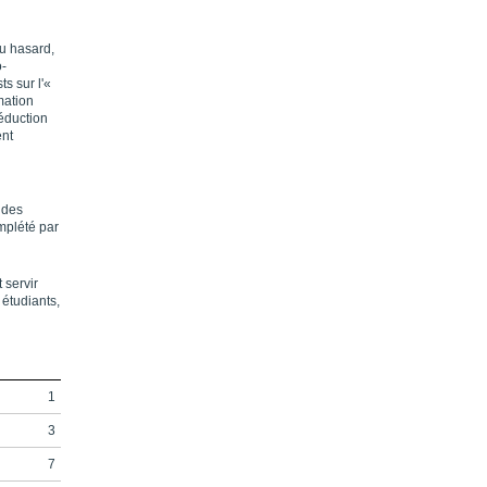
au hasard,
o-
ts sur l'«
mation
réduction
ent
n des
mplété par
 servir
 étudiants,
1
3
7