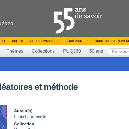
PUQ
DROITS
POUR COMMANDER
POUR PUBLIER
GUIDE D’ACHAT NUMÉR
Thèmes
Collections
PUQ360
50 ans
éatoires et méthode
Auteur(s)
Louis Laurencelle
Collection