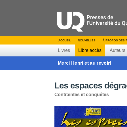
ACCUEIL
NOUVELLES
À PROPOS DES 
Livres
Libre accès
Auteurs
Merci Henri et au revoir!
Les espaces dégr
Contraintes et conquêtes