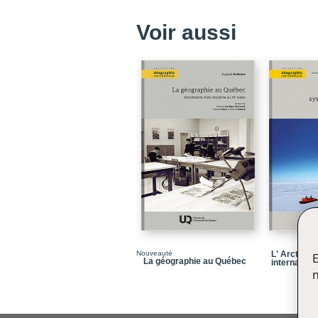
Voir aussi
Nouveauté
L' Arctique
E
La géographie au Québec
internationa
n