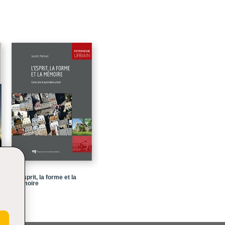
e
43
t
61
87
105
123
143
167
185
L' esprit, la forme et la
mémoire
207
221