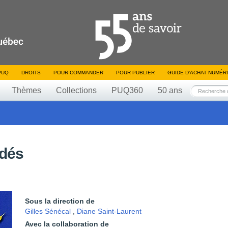
PUQ
DROITS
POUR COMMANDER
POUR PUBLIER
GUIDE D’ACHAT NUMÉR
Thèmes
Collections
PUQ360
50 ans
adés
Sous la direction de
Gilles Sénécal
,
Diane Saint-Laurent
Avec la collaboration de