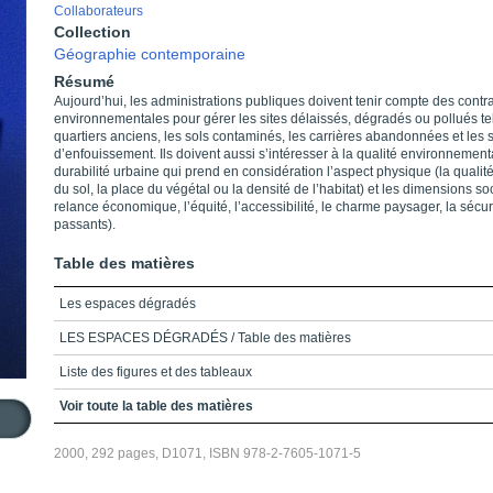
Collaborateurs
Collection
Géographie contemporaine
Résumé
Aujourd’hui, les administrations publiques doivent tenir compte des contr
environnementales pour gérer les sites délaissés, dégradés ou pollués te
quartiers anciens, les sols contaminés, les carrières abandonnées et les s
d’enfouissement. Ils doivent aussi s’intéresser à la qualité environnementa
durabilité urbaine qui prend en considération l’aspect physique (la qualité 
du sol, la place du végétal ou la densité de l’habitat) et les dimensions soc
relance économique, l’équité, l’accessibilité, le charme paysager, la sécur
passants).
Table des matières
Les espaces dégradés
LES ESPACES DÉGRADÉS / Table des matières
Liste des figures et des tableaux
Note liminaire
Voir toute la table des matières
Remerciements
2000, 292 pages, D1071, ISBN 978-2-7605-1071-5
Chapitre 1_La géographie face au défi de la requalification des espaces
à contraintes environnementales