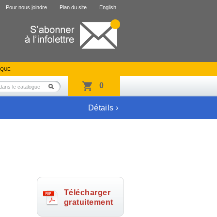
Pour nous joindre
Plan du site
English
IQUE
0
Détails ›
Télécharger
gratuitement