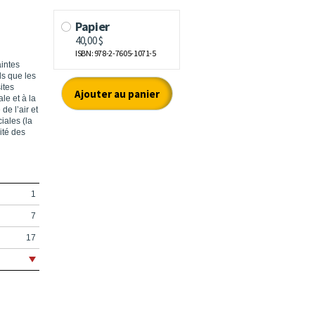
aintes
ls que les
ites
le et à la
de l’air et
iales (la
ité des
1
7
17
21
24
25