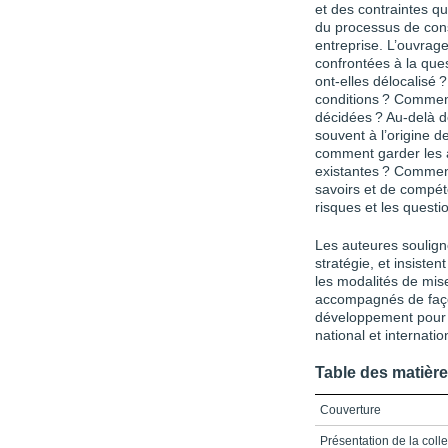
et des contraintes qu
du processus de cons
entreprise. L’ouvrag
confrontées à la ques
ont-elles délocalisé 
conditions ? Comment
décidées ? Au-delà d
souvent à l’origine d
comment garder les a
existantes ? Comment
savoirs et de compét
risques et les questi
Les auteures souligne
stratégie, et insiste
les modalités de mis
accompagnés de faço
développement pour 
national et internati
Table des matièr
Couverture
Présentation de la coll