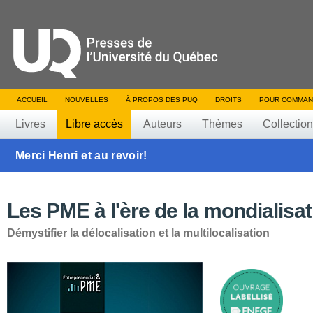
ACCUEIL
NOUVELLES
À PROPOS DES PUQ
DROITS
POUR COMMAN
Livres
Libre accès
Auteurs
Thèmes
Collectio
Merci Henri et au revoir!
Les PME à l'ère de la mondialisat
Démystifier la délocalisation et la multilocalisation