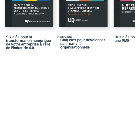
Conclusion
Chapitre 6 - La délocal
voies de l’international
Conclusion générale
Postface de Pierre-And
Six clés pour la
Nouveauté
Huit clés p
Cinq clés pour développer
transformation numérique
une PME
sa créativité
Bibliographie
de votre entreprise à l’ère
organisationnelle
de l’industrie 4.0
Dans la collection "Ent
Quatrième de couvertu