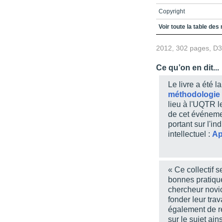
Copyright
Préface
Voir toute la table des
Table des matières
2012, 302 pages, D
Introduction. Méthodolo
projet épistémologique
Ce qu’on en dit...
PARTIE 1. Enjeux fonda
Le livre a été l
méthodologie d
Illustration d’un effort 
méthodologie de la thé
lieu à l'UQTR l
de cet événeme
Conflits entre les exig
portant sur l'i
enracinée (MTE) et les 
de recherche scientifiq
intellectuel :
Ap
Choisir et tirer parti d
PARTIE 2. La MTE dans 
« Ce collectif 
La MTE en tant qu’appo
bonnes pratique
chercheur novi
Description de la mise
fonder leur trav
d’une recherche en com
également de r
Arrêt sur réflexion con
sur le sujet ai