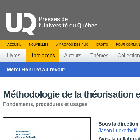
ACCUEIL
NOUVELLES
À PROPOS DES PUQ
DROITS
POUR COMMAN
Livres
Libre accès
Auteurs
Thèmes
Collectio
Merci Henri et au revoir!
Méthodologie de la théorisation 
Fondements, procédures et usages
Sous la direction
Jason Luckerhoff
,
Avec la collabora