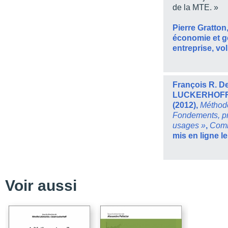
de la MTE. »
Pratiques d’intelligen
« Images et Réseaux ». 
de la théorisation enra
Pierre Gratton
économie et ge
Apport de la MTE dans 
verbale. Un parcours m
entreprise, vol
Pertinence de la métho
dans une étude sur la va
François R. D
Usage de la force polic
théorisation enracinée 
LUCKERHOFF 
(2012),
Méthodol
Bibliographie thématiq
Fondements, pr
de la théorisation enra
usages »
,
Comm
Notices biographiques
mis en ligne le
Couverture arrière
Voir aussi