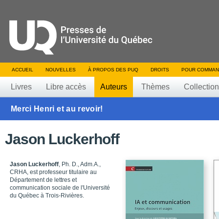
ACCUEIL
NOUVELLES
À PROPOS DES PUQ
DROITS
POUR COMMAN
Livres
Libre accès
Auteurs
Thèmes
Collectio
Merci Henri et au revoir!
Jason Luckerhoff
Jason Luckerhoff
, Ph. D., Adm.A.,
CRHA, est professeur titulaire au
Département de lettres et
communication sociale de l'Université
du Québec à Trois-Rivières.