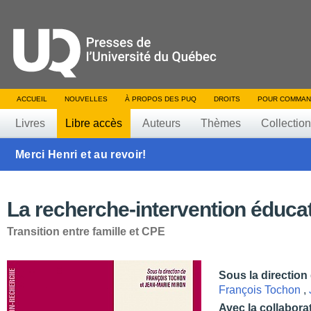
ACCUEIL
NOUVELLES
À PROPOS DES PUQ
DROITS
POUR COMMAN
Livres
Libre accès
Auteurs
Thèmes
Collectio
Merci Henri et au revoir!
La recherche-intervention éduca
Transition entre famille et CPE
Sous la direction
François Tochon
,
Avec la collabora