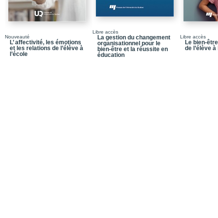
Chapitre 8_Lettre à un
acculturation
Conclusion_Recherche-i
Libre accès
Nouveauté
La gestion du changement
Libre accès
L’ affectivité, les émotions
Le bien-être
organisationnel pour le
Glossaire
et les relations de l’élève à
de l’élève à 
bien-être et la réussite en
l’école
éducation
Bibliographie
Notices biographiques