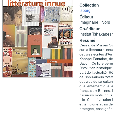
Collection
Isberg
Éditeur
Imaginaire | Nord
Co-éditeur
Institut Tshakapes
Résumé
L’essai de Myriam St
sur la littérature inn
oeuvres écrites d’A
Kanapé Fontaine, de 
Bacon. Ce livre perm
l’évolution historiq
part de l’actualité li
de l’innu-aimun Yvett
oeuvres de sa cultur
que lentement que la 
français : « En innu,
plusieurs mots innus 
elle. Cette évolution
et témoigne aussi de l
protégée, enseignée e