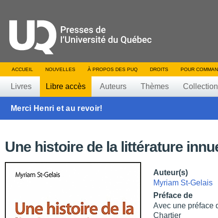
ACCUEIL
NOUVELLES
À PROPOS DES PUQ
DROITS
POUR COMMAN
Livres
Libre accès
Auteurs
Thèmes
Collectio
Merci Henri et au revoir!
Une histoire de la littérature innu
Auteur(s)
Myriam St-Gelais
Préface de
Avec une préface d
Chartier