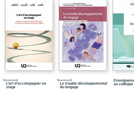
Développement de co
Sens de l’accompagneme
Réalisation et accompa
formation
Du praticien réflexif au
concernant les milieux 
Vers une écriture profes
Chapitre 2 – Évaluation,
Quel type de données : q
Validité, crédibilité, fidél
Nouveauté
Nouveauté
Enseigneme
L’art d’accompagner en
Le trouble développemental
au collégial
stage
du langage
Pertinence et suffisanc
Jugement professionne
Chapitre 3 – Équité dan
Principes
Équité sociopédagogique