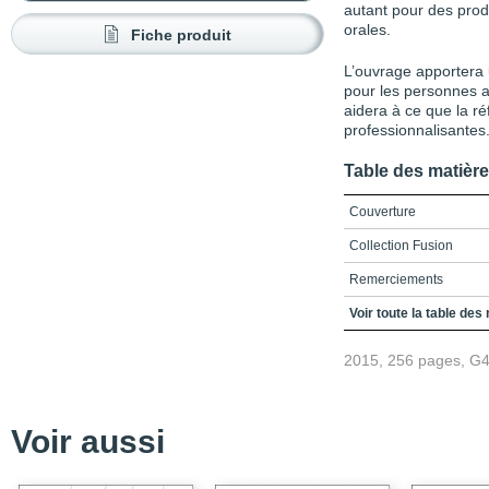
autant pour des pro
orales.
Fiche produit
L’ouvrage apportera u
pour les personnes 
aidera à ce que la ré
professionnalisantes
Table des matièr
Couverture
Collection Fusion
Remerciements
Table des matières
Voir toute la table des
Introduction - Pourquoi
2015, 256 pages, G
la réflexivité dans la f
Chapitre 1 – Fondement
compétences
Voir aussi
Sens de la réflexivité
Démarche réflexive-inte