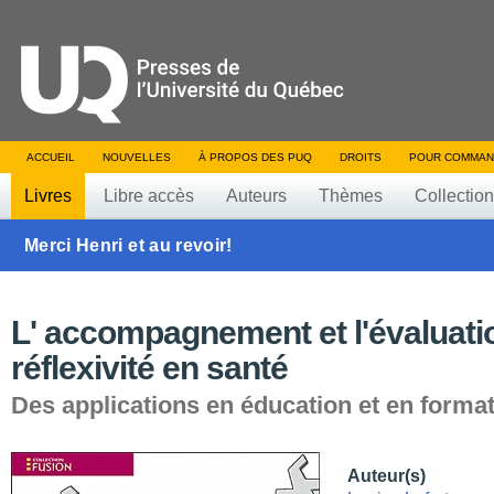
ACCUEIL
NOUVELLES
À PROPOS DES PUQ
DROITS
POUR COMMAN
Livres
Libre accès
Auteurs
Thèmes
Collectio
Merci Henri et au revoir!
L' accompagnement et l'évaluatio
réflexivité en santé
Des applications en éducation et en forma
Auteur(s)