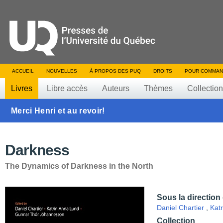
ACCUEIL
NOUVELLES
À PROPOS DES PUQ
DROITS
POUR COMMAN
Livres
Libre accès
Auteurs
Thèmes
Collectio
Merci Henri et au revoir!
Darkness
The Dynamics of Darkness in the North
Sous la direction
Daniel Chartier
,
Kat
Collection