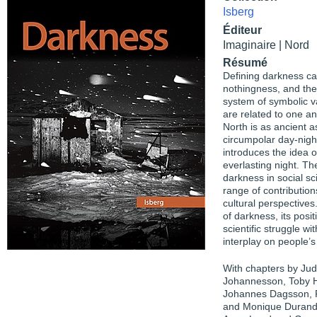
Isberg
Éditeur
Imaginaire | Nord
Résumé
Defining darkness ca
nothingness, and the 
system of symbolic v
are related to one a
North is as ancient 
circumpolar day-nigh
introduces the idea o
everlasting night. Th
darkness in social sc
range of contribution
cultural perspective
of darkness, its posit
scientific struggle wi
interplay on people’s
With chapters by Ju
Johannesson, Toby H
Johannes Dagsson, P
and Monique Durand, 