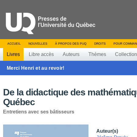
ACCUEIL
NOUVELLES
À PROPOS DES PUQ
DROITS
POUR COMMAN
Livres
Libre accès
Auteurs
Thèmes
Collectio
Merci Henri et au revoir!
De la didactique des mathémati
Québec
Entretiens avec ses bâtisseurs
Auteur(s)