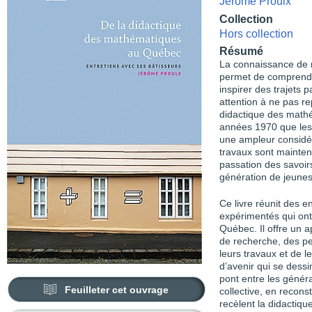
Jérôme Proulx
Collection
Hors collection
Résumé
La connaissance de n
permet de comprendr
inspirer des trajets 
attention à ne pas r
didactique des mathé
années 1970 que les
une ampleur considér
travaux sont maintenan
passation des savoir
génération de jeunes
Ce livre réunit des 
expérimentés qui ont
Québec. Il offre un
de recherche, des pe
leurs travaux et de l
d’avenir qui se dessin
pont entre les génér
Feuilleter cet ouvrage
collective, en recon
recèlent la didacti