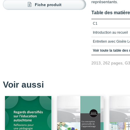
représentants.
Fiche produit
Table des matièr
C1
Introduction au recueil
Entretien avec Gisèle
Entretien avec Bernar
Voir toute la table des
Entretien avec Nadine
2013, 262 pages, G
Entretien avec Renée 
Entretien avec Carolyn
Voir aussi
Entretien avec Jean Di
Entretien avec Nicole N
Entretien avec Anna Si
C4