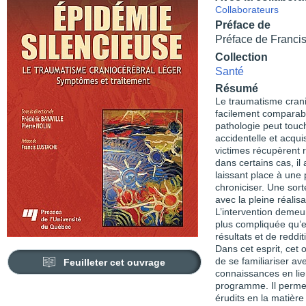
Collaborateurs
Préface de
Préface de Franci
Collection
Santé
Résumé
Le traumatisme crani
facilement comparabl
pathologie peut touc
accidentelle et acqu
victimes récupèrent 
dans certains cas, il
laissant place à une
chroniciser. Une sorte
avec la pleine réalis
L’intervention demeu
plus compliquée qu’e
résultats et de redd
Dans cet esprit, cet
de se familiariser av
Feuilleter cet ouvrage
connaissances en lie
programme. Il perme
érudits en la matièr