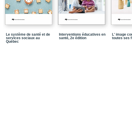
Chapitre 6 - Questionn
un traumatisme cranio
Chapitre 7
Chapitre 8
Le système de santé et de
Interventions éducatives en
L' image co
Partie 2
services sociaux au
santé, 2e édition
toutes ses 
Québec
Chapitre 9
Chapitre 10
Chapitre 11
Chapitre 12
Chapitre 13
Chapitre 14
Chapitre 15
Conclusion
Glossaire
Références