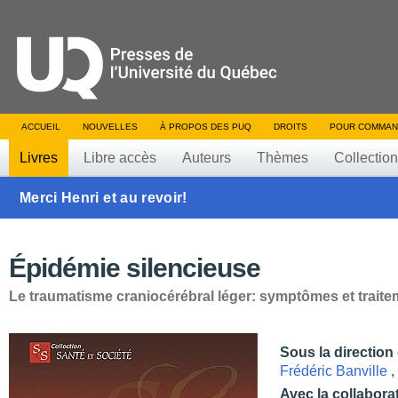
ACCUEIL
NOUVELLES
À PROPOS DES PUQ
DROITS
POUR COMMAN
Livres
Libre accès
Auteurs
Thèmes
Collectio
Merci Henri et au revoir!
Épidémie silencieuse
Le traumatisme craniocérébral léger: symptômes et traite
Sous la direction
Frédéric Banville
,
Avec la collabora