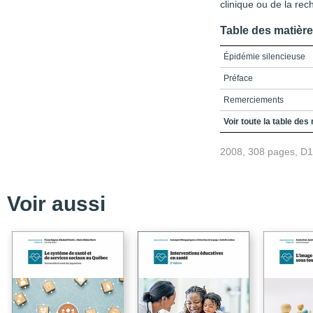
clinique ou de la rec
Table des matièr
Épidémie silencieuse
Préface
Remerciements
Table des matières
Voir toute la table des
Introduction
2008, 308 pages, D
Partie 1
Chapitre 1 - Le traumat
Voir aussi
Chapitre 2 - Les travau
Chapitre 3 - Compréhen
symptômes physiques du
traitement
Chapitre 4 - Portrait de
TCC léger consécutivem
Chapitre 5 - L'impact d