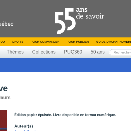
PUQ
DROITS
POUR COMMANDER
POUR PUBLIER
GUIDE D’ACHAT NUMÉR
Thèmes
Collections
PUQ360
50 ans
ive
leurs
Édition papier épuisée. Livre disponible en format numérique.
Auteur(s)