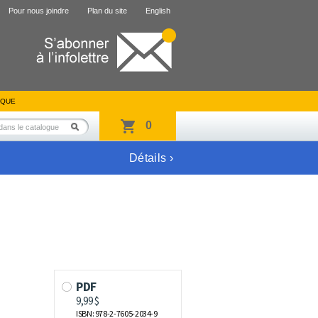
Pour nous joindre
Plan du site
English
IQUE
0
Détails ›