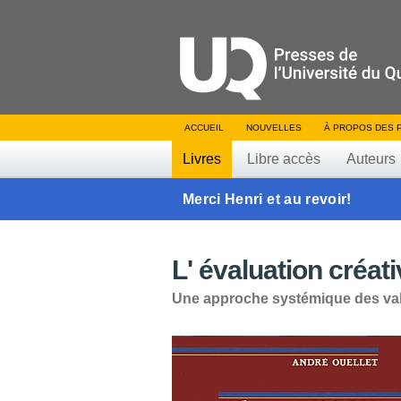
ACCUEIL
NOUVELLES
À PROPOS DES 
Livres
Libre accès
Auteurs
Merci Henri et au revoir!
L' évaluation créat
Une approche systémique des va