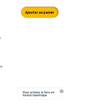
e
ve
?
Pour acheter le livre en
format numérique