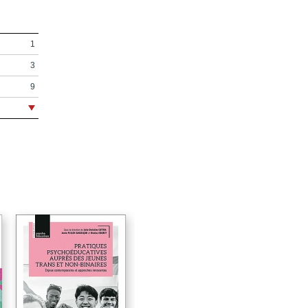
1
3
9
17
21
29
33
41
59
69
83
93
95