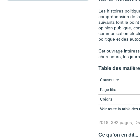
Les histoires politiq
compréhension de la 
suivants font le poin
opinion publique, co
communication élect
politique et des aut
Cet ouvrage intéresse
chercheurs, les jour
Table des matièr
Couverture
Page titre
Crédits
Table des matières
Voir toute la table des
Liste des figures et tab
2018, 392 pages, D
Liste des abréviations
Ce qu’on en dit...
Introduction