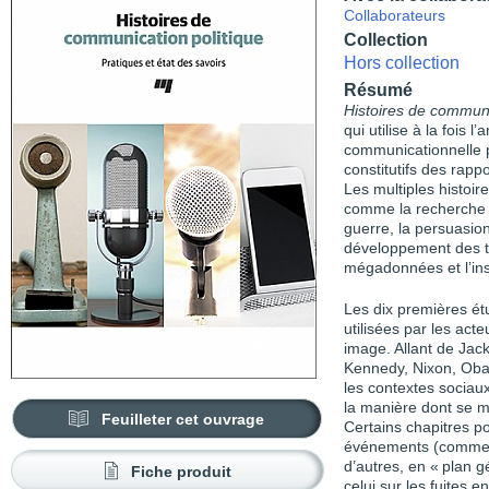
Collaborateurs
Collection
Hors collection
Résumé
Histoires de communi
qui utilise à la fois 
communicationnelle 
constitutifs des rapp
Les multiples histoir
comme la recherche d
guerre, la persuasion
développement des te
mégadonnées et l’ins
Les dix premières ét
utilisées par les act
image. Allant de Jac
Kennedy, Nixon, Obam
les contextes sociaux,
la manière dont se m
Feuilleter cet ouvrage
Certains chapitres po
événements (comme c
d’autres, en « plan 
Fiche produit
celui sur les fuites 