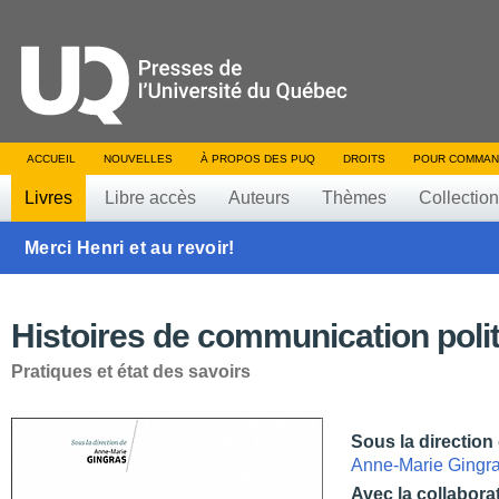
ACCUEIL
NOUVELLES
À PROPOS DES PUQ
DROITS
POUR COMMAN
Livres
Libre accès
Auteurs
Thèmes
Collectio
Merci Henri et au revoir!
Histoires de communication poli
Pratiques et état des savoirs
Sous la direction
Anne-Marie Gingr
Avec la collabora