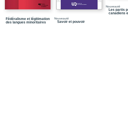
Le processus de rédact
Nouveauté
Les partis p
Action Gatineau
canadiens e
Fédéralisme et légitimation
Nouveauté
Savoir et pouvoir
Naissance de Projet Gat
des langues minoritaires
Lancement de campagn
Lancement de campagne
Lancement de campagne
Les partis politiques m
Maude Marquis-Bissonne
Discours de début de ma
Assermentation du cons
Assermentation du cons
Annonce de mon départ 
Dernier discours au con
Fin de mandat : lettre