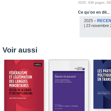
2025, 438 pages, D
Remerciements
Ce qu’on en dit...
Avant-propos
2025 –
RECEN
Le regard sur ce recuei
| 23 novembre
Les discours : outils d
Une plume, plusieurs m
Thèmes clés : cadrer les
Voir aussi
La ville de Gatineau, s
Faire de la politique, f
Campagne électorale : 
Des discours qui donnent
En conclusion
Table des matières
Liste des sigles et acr
Introduction : pourquoi 