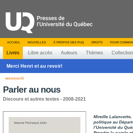
ACCUEIL
NOUVELLES
À PROPOS DES PUQ
DROITS
POUR COMMAN
Livres
Libre accès
Auteurs
Thèmes
Collectio
Merci Henri et au revoir!
NOUVEAUTÉ
Parler au nous
Discours et autres textes - 2008-2021
Mireille Lalancette
politique au Départ
l’Université du Qué
Prendre la parole e