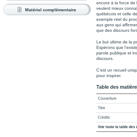
encore à la force de 
veulent mieux connaî
Matériel complémentaire
québécois et celle de
exemple réel du proc
aux gens qui affirment
que des discours fo
Le but ultime de la p
Espérons que l’exist
parole publique et in
discours.
C’est un recueil uni
pour inspirer.
Table des matièr
Couverture
Titre
Crédits
Cabinet du maire 2013
Voir toute la table des
Préface : Régis Labau