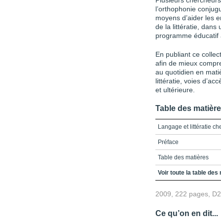
Plusieurs chercheurs 
l’orthophonie conjug
moyens d’aider les e
de la littératie, dan
programme éducatif 
En publiant ce collect
afin de mieux compr
au quotidien en mati
littératie, voies d’ac
et ultérieure.
Table des matièr
Langage et littératie ch
Préface
Table des matières
Liste des figures et tab
Voir toute la table des
Introduction
2009, 222 pages, D
Chapitre 1
Ce qu’on en dit...
Chapitre 2