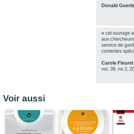
Donald Guerti
Chapitre 3
Chapitre 4
Chapitre 5
«
cet ouvrage es
Chapitre 6
aux chercheurs 
service de gard
Chapitre 7
contextes spéci
Chapitre 8
Carole Fleuret
Chapitre 9
vol. 36, no 2, 2
Chapitre 10
Conclusion
Notices biographiques
Voir aussi
Index