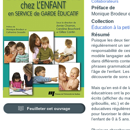
Collaborateurs
Préface de
Monique Brodeur e
Collection
Éducation à la pet
Résumé
Puisque les deux tie
régulièrement un serv
responsabilité de ces
modèle langagier ­ad
dans différents ­cont
phrases grammatical
l’âge de l’enfant. Le
découverte de sons 
Mais qu’en est-il de l
éducatrices ont la po
écrits (afficher du m
gribouillis, etc.) et 
Feuilleter cet ouvrage
éducatives régulières
pour favoriser le dév
l’enfant de 0 à 5 ans.