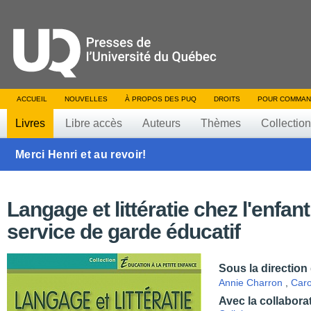
ACCUEIL
NOUVELLES
À PROPOS DES PUQ
DROITS
POUR COMMAN
Livres
Libre accès
Auteurs
Thèmes
Collectio
Merci Henri et au revoir!
Langage et littératie chez l'enfan
service de garde éducatif
Sous la direction
Annie Charron
,
Caro
Avec la collabora