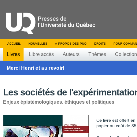
ACCUEIL
NOUVELLES
À PROPOS DES PUQ
DROITS
POUR COMMAN
Livres
Libre accès
Auteurs
Thèmes
Collectio
Merci Henri et au revoir!
Les sociétés de l'expérimentatio
Enjeux épistémologiques, éthiques et politiques
Ce livre est offert e
papier au coût de 35