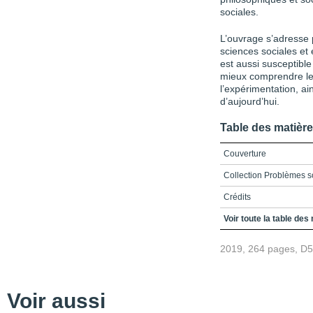
sociales.
L’ouvrage s’adresse 
sciences sociales et
est aussi susceptible
mieux comprendre le
l’expérimentation, a
d’aujourd’hui.
Table des matièr
Couverture
Collection Problèmes so
Crédits
Remerciements
Voir toute la table des
Table des matières
2019, 264 pages, D
Liste des sigles
Introduction | Ce qu’exp
Voir aussi
I.1.Les tensions au cœu