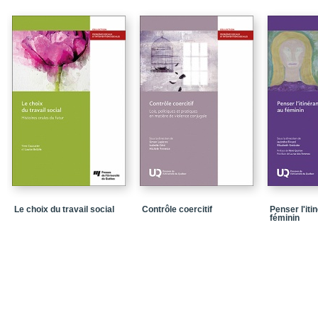
I.2.Problématiser « Les
I.3.La participation dan
I.4.L’analyse de l’expé
I.5.Plan de l’ouvrage
Bibliographie
PARTIE 1 | Les dévelop
l’expérimentation
Chapitre 1 | Aux origin
et francophone de la r
Chapitre 2 | La relation
expérimentale: une brèv
siècle
Le choix du travail social
Contrôle coercitif
Penser l'iti
féminin
Chapitre 3 | Pourquoi a
attraits et les limites d
PARTIE 2 | Les objets e
Chapitre 4 | Un conflit 
essais cliniques à l’év
Chapitre 5 | Le change