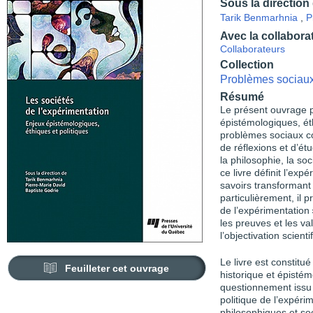
Sous la direction
Tarik Benmarhnia
,
P
Avec la collabora
Collaborateurs
Collection
Problèmes sociaux 
Résumé
Le présent ouvrage po
épistémologiques, ét
problèmes sociaux co
de réflexions et d’ét
la philosophie, la soci
ce livre définit l’e
savoirs transformant l
particulièrement, il 
de l’expérimentation 
les preuves et les va
l’objectivation scienti
Le livre est constitué
Feuilleter cet ouvrage
historique et épistém
questionnement issu d
politique de l’expéri
philosophiques et soci