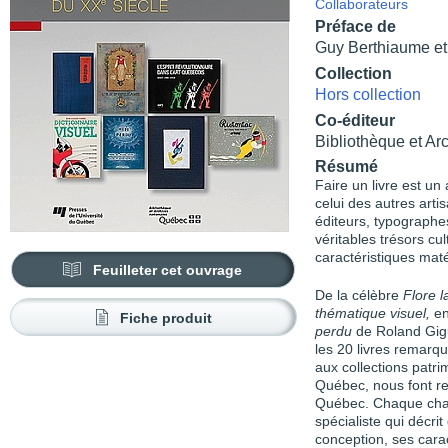
Collaborateurs
Préface de
Guy Berthiaume et
Collection
Hors collection
Co-éditeur
Bibliothèque et Ar
Résumé
Faire un livre est un
celui des autres arti
éditeurs, typographes
véritables trésors cu
caractéristiques maté
Feuilleter cet ouvrage
De la célèbre
Flore 
thématique visuel,
en
Fiche produit
perdu
de Roland Giguè
les 20 livres remarq
aux collections patri
Québec, nous font revi
Québec. Chaque chapi
spécialiste qui décri
conception, ses carac