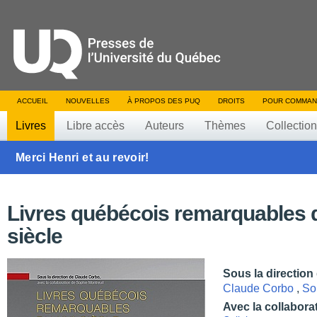
ACCUEIL
NOUVELLES
À PROPOS DES PUQ
DROITS
POUR COMMAN
Livres
Libre accès
Auteurs
Thèmes
Collectio
Merci Henri et au revoir!
Livres québécois remarquables 
siècle
Sous la direction
Claude Corbo
,
So
Avec la collabora