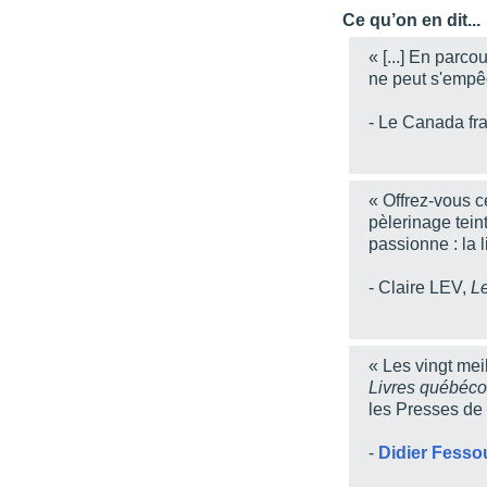
Ce qu’on en dit...
« [...] En parco
ne peut s'empêc
- Le Canada fra
« Offrez-vous c
pèlerinage tei
passionne : la li
- Claire LEV,
L
« Les vingt mei
Livres québéco
les Presses de 
-
Didier
Fesso