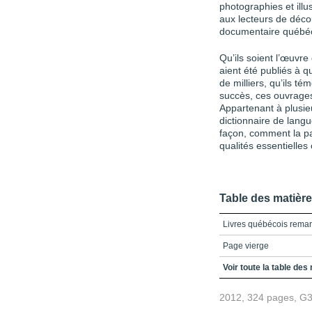
photographies et illu
aux lecteurs de déco
documentaire québéc
Qu’ils soient l’œuvre
aient été publiés à 
de milliers, qu’ils 
succès, ces ouvrages
Appartenant à plusieur
dictionnaire de langue
façon, comment la pa
qualités essentielles 
Table des matièr
Livres québécois remar
Page vierge
Page vierge
Voir toute la table des
2012, 324 pages, G